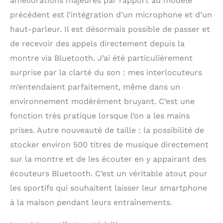
améliorations majeures par rapport au modèle
GLONASS) garantissant
précédent est l’intégration d’un microphone et d’un
une localisation
haut-parleur. Il est désormais possible de passer et
infiniment précise et
rapide. Pour un suivi
de recevoir des appels directement depuis la
efficace lors de vos
montre via Bluetooth. J’ai été particulièrement
activités physiques et
dans votre vie
surprise par la clarté du son : mes interlocuteurs
quotidienne. La HUAWEI
m’entendaient parfaitement, même dans un
WATCH GT 2 vous
environnement modérément bruyant. C’est une
facilite la vie
quotidienne grâce à ses
fonction très pratique lorsque l’on a les mains
innombrables
prises. Autre nouveauté de taille : la possibilité de
fonctionnalités, telles
stocker environ 500 titres de musique directement
les notifications, le suivi
de votre sommeil via
sur la montre et de les écouter en y appairant des
TruSleepTM 2.0 ou
écouteurs Bluetooth. C’est un véritable atout pour
encore le suivi de votre
état de stress via
les sportifs qui souhaitent laisser leur smartphone
TruRelaxTM . Un
à la maison pendant leurs entraînements.
véritable assistant
personnel. (Le suivi de