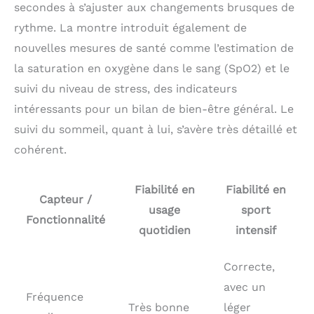
et de l'application
secondes à s’ajuster aux changements brusques de
Huawei Health (pour
rythme. La montre introduit également de
l'application, accédez à
Appareils, appuyez sur
nouvelles mesures de santé comme l’estimation de
votre appareil et
la saturation en oxygène dans le sang (SpO2) et le
appuyez sur le bouton 4
suivi du niveau de stress, des indicateurs
points dans le coin
supérieur droit, puis sur
intéressants pour un bilan de bien-être général. Le
Dissocier l'appareil) et
suivi du sommeil, quant à lui, s’avère très détaillé et
désinstallez Application
cohérent.
Huawei Health.Veuillez
éteindre les deux
appareils pendant au
Fiabilité en
Fiabilité en
moins 2 minutes, puis
Capteur /
les rallumer et installer
usage
sport
Fonctionnalité
l'application Huawei
quotidien
intensif
Health "
Correcte,
avec un
Fréquence
Très bonne
léger