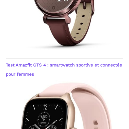
quotidien.
[Sommeil,
Stress & Suivi du Cycle
Féminin] Optimisez votre
repos avec une analyse
détaillée des phases de
sommeil : profond, léger,
REM (mouvements
oculaires rapides) et
moments d'éveil. Cette
montre femme
connectée innove
également avec un
Test Amazfit GTS 4 : smartwatch sportive et connectée
enregistrement de
l'humeur (Positif, Calme,
pour femmes
Négatif) et du niveau de
stress (Relaxé, Normal,
Moyen, Élevé). Ces
indicateurs, couplés au
suivi du cycle menstruel,
offrent une vision globale
de votre état physique et
émotionnel. Profitez
d'exercices de respiration
guidés pour retrouver la