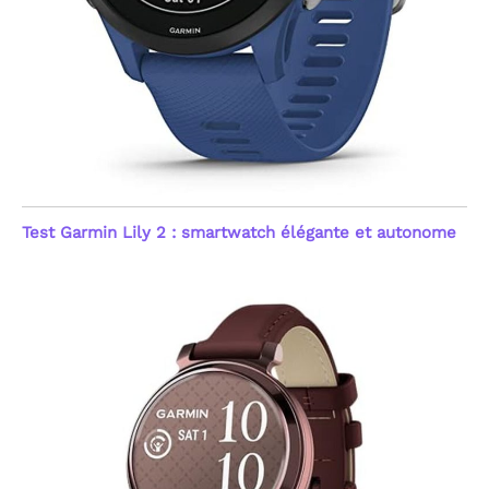
avancé de nouvelle
génération. Cette montre
connectée femme et
homme assure un suivi
continu 24h/24 de votre
fréquence cardiaque et
du taux d'oxygène dans le
sang (SpO2). Le système
émet une alerte
automatique en cas
d'anomalie du rythme
Test Garmin Lily 2 : smartwatch élégante et autonome
cardiaque, offrant une
sécurité proactive. Ces
mesures précises aident
à comprendre l'impact
de vos activités sur votre
forme. Note : Ce produit
n'est pas un dispositif
médical ; les données
sont fournies à titre
indicatif pour le suivi du
fitness et du bien-être
général, visant une
gestion simplifiée de
votre capital santé au