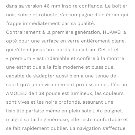
optique,Détecteur de
dans sa version 46 mm inspire confiance. Le boîtier
lumière ambiante,
noir, sobre et robuste, s’accompagne d’un écran qui
Capteur de pression
d'air et Capteur
frappe immédiatement par sa qualité.
capacitif Avec son
Contrairement à la première génération, HUAWEI a
incroyable écran 3D de
opté pour une surface en verre entièrement plane,
1.39 pouces, la HUAWEI
WATCH GT 2 (46mm) se
qui s’étend jusqu’aux bords du cadran. Cet effet
démarque par son
« premium » est indéniable et confère à la montre
élégance. L'authenticité
d'une montre classique
une esthétique à la fois moderne et classique,
combiné à l'innovation .
capable de s’adapter aussi bien à une tenue de
Bluetooth : BT5.1,
sport qu’à un environnement professionnel. L’écran
BLE/BR/EDR Vous
pouvez effectuer des
AMOLED de 1,39 pouce est lumineux, les couleurs
appels Bluetooth
sont vives et les noirs profonds, assurant une
directement depuis
lisibilité parfaite même en plein soleil. Au poignet,
votre montre lors de
vos sessions
malgré sa taille généreuse, elle reste confortable et
d'entrainements mais
se fait rapidement oublier. La navigation s’effectue
aussi dans votre vie