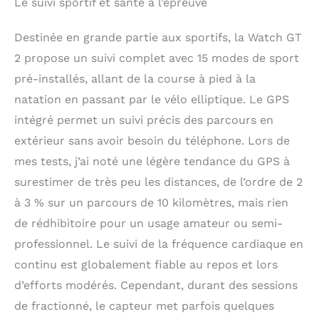
Le suivi sportif et santé à l’épreuve
stress est uniquemnt
disponible sur les
Destinée en grande partie aux sportifs, la Watch GT
appareils Android
Environ 41 g (sans la
2 propose un suivi complet avec 15 modes de sport
sangle) Résistant à l'eau
pré-installés, allant de la course à pied à la
: 5 ATM (a une cote de
résistance à l'eau de 50
natation en passant par le vélo elliptique. Le GPS
mètres) Quelques
intégré permet un suivi précis des parcours en
étapes de dépannage -
extérieur sans avoir besoin du téléphone. Lors de
Si les notifications ne
fonctionnent pas,
mes tests, j’ai noté une légère tendance du GPS à
veuillez effacer les
surestimer de très peu les distances, de l’ordre de 2
données du cache de
l'application Huawei
à 3 % sur un parcours de 10 kilomètres, mais rien
Health en ouvrant
de rédhibitoire pour un usage amateur ou semi-
l'application Health,
professionnel. Le suivi de la fréquence cardiaque en
accédez à "Moi", puis à
Paramètres, puis à
continu est globalement fiable au repos et lors
Effacer le cache. Après
d’efforts modérés. Cependant, durant des sessions
cela, veuillez dissocier
de fractionné, le capteur met parfois quelques
la montre de Bluetooth