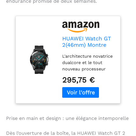
endurance promise de deux semaines.
HUAWEI Watch GT
2(46mm) Montre
Connectée,
L'architecture novatrice
Autonomie de 2
dualcore et le tout
Semaine, GPS
nouveau processeur
Intégré, 15 Modes
Kirin A1 fournissent à la
de Sport, Suivi du
295,75 €
montre une autonomie
Rythme Cardiaque
exceptionelle pouvant
en Temps Réel,
aller jusqu'à 2
Appels Bluetooth,
semaines; Capteur:
Sport Noir
Capteur
d'accéléromètre,Capteur
Prise en main et design : une élégance intemporelle
gyroscope, Capteur
géomagnétique, Capteur
de fréquence cardiaque
Dès l’ouverture de la boîte, la HUAWEI Watch GT 2