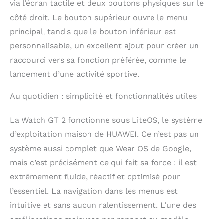
quotidienne La HUAWEI
via l’écran tactile et deux boutons physiques sur le
WATCH GT 2 vous
côté droit. Le bouton supérieur ouvre le menu
aidera à mieux vous
principal, tandis que le bouton inférieur est
entraîner. Grâce à ses
nombreux capteurs, elle
personnalisable, un excellent ajout pour créer un
effectuera un suivi
raccourci vers sa fonction préférée, comme le
ultra-précis de vos
entraînements et de
lancement d’une activité sportive.
votre état physique en
temps réel. Elle saura
Au quotidien : simplicité et fonctionnalités utiles
également vous donner
des recommandations
La Watch GT 2 fonctionne sous LiteOS, le système
pour améliorer
d’exploitation maison de HUAWEI. Ce n’est pas un
l'efficacité de vos
entrainements grâce à
système aussi complet que Wear OS de Google,
ses 15 modes de sport.
mais c’est précisément ce qui fait sa force : il est
Un véritable coach
sportif La HUAWEI
extrêmement fluide, réactif et optimisé pour
WATCH GT 2 prend en
l’essentiel. La navigation dans les menus est
charge 2 systèmes de
intuitive et sans aucun ralentissement. L’une des
géolocalisation par
satellite (GPS et