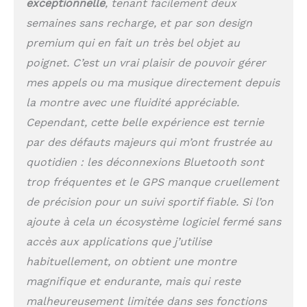
exceptionnelle
, tenant facilement deux
votre montre lors de
vos sessions
semaines sans recharge, et par son design
d'entrainements mais
premium qui en fait un très bel objet au
aussi dans votre vie
quotidienne La HUAWEI
poignet. C’est un vrai plaisir de pouvoir gérer
WATCH GT 2 vous
mes appels ou ma musique directement depuis
aidera à mieux vous
la montre avec une fluidité appréciable.
entraîner. Grâce à ses
nombreux capteurs, elle
Cependant, cette belle expérience est ternie
effectuera un suivi
par des défauts majeurs qui m’ont frustrée au
ultra-précis de vos
quotidien : les déconnexions Bluetooth sont
entraînements et de
votre état physique en
trop fréquentes et le GPS manque cruellement
temps réel. Elle saura
de précision pour un suivi sportif fiable. Si l’on
également vous donner
des recommandations
ajoute à cela un écosystème logiciel fermé sans
pour améliorer
accès aux applications que j’utilise
l'efficacité de vos
habituellement, on obtient une montre
entrainements grâce à
ses 15 modes de sport.
magnifique et endurante, mais qui reste
Un véritable coach
malheureusement limitée dans ses fonctions
sportif La HUAWEI