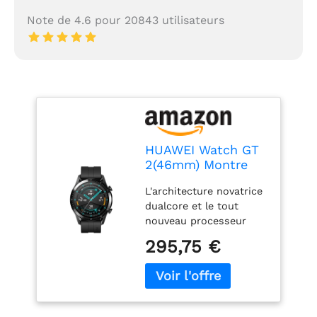
Note de 4.6 pour 20843 utilisateurs
HUAWEI Watch GT
2(46mm) Montre
Connectée,
L'architecture novatrice
Autonomie de 2
dualcore et le tout
Semaine, GPS
nouveau processeur
Intégré, 15 Modes
Kirin A1 fournissent à la
de Sport, Suivi du
295,75 €
montre une autonomie
Rythme Cardiaque
exceptionelle pouvant
en Temps Réel,
aller jusqu'à 2
Appels Bluetooth,
semaines; Capteur:
Sport Noir
Capteur