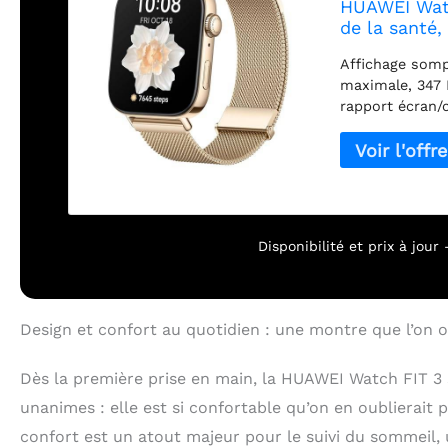
HUAWEI Watc
de la santé,
Affichage somp
maximale, 347 P
rapport écran/
vibrant qui res
soleil, avec u
auto-ajustable
une montre int
boîtier en alli
simplement rem
Disponibilité et prix à jou
de la forme ph
manger saineme
longue durée：A
complète dans 
Design et confort au quotidien : une montre que l’on o
en toute sérén
fréquence cardi
Dès la première prise en main, la HUAWEI Watch FIT 3 s
respirations a
d'esprit perma
unanimes : elle est si confortable qu’on en oublierait
WATCH FIT 3 es
confort est un atout majeur pour le suivi du sommeil,
facilité d'utili