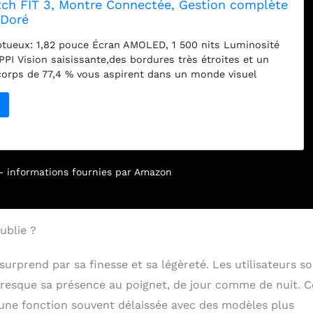
h FIT 3, Montre Connectée, Gestion complète
 Doré
tueux: 1,82 pouce Écran AMOLED, 1 500 nits Luminosité
PI Vision saisissante,des bordures très étroites et un
corps de 77,4 % vous aspirent dans un monde visuel
te clair comme le jour, même sous la lumière directe du
n taux de rafraîchissement de 60 Hz et une luminosité
. Design ultra-fin：La nouvelle HUAWEI WATCH FIT 3 est
elligente ultra-mince de seulement 9,9 mm et 26 g. Son
age d'aluminium et sa boucle en métal lisse sont tout
arquables et un plaisir pour les yeux. Gestion polyvalente
r – informations fournies par Amazon
ysique：Suivez les calories brûlées et absorbées pour
nt et rester en forme plus facilement que jamais Batterie
vec jusqu'à 10 jours d'autonomie, et une semaine
la plupart des cas, vous pouvez vaquer à vos occupations
ublie ?
ité. Gestion complète de la santé：Surveillez votre
aque, votre SpO2, votre fréquence respiratoire et les
urprend par sa finesse et sa légèreté. Les utilisateurs s
normales pendant que vous dormez, pour une tranquillité
nente. Compatible avec iOS et Android：Le HUAWEI
 presque sa présence au poignet, de jour comme de nuit. C
t compatible avec iOS et Android, pour une plus grande
 une fonction souvent délaissée avec des modèles plus
sation. FIT 3: DAS tête : 0.07 W/kg ; DAS tronc : 0.13 W/kg ;