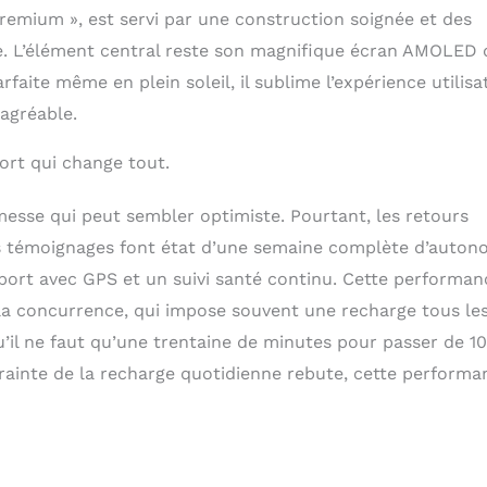
0.19 W/kg Le débit d’absorption spécifique (DAS) local
remium », est servi par une construction soignée et des
osition de l’utilisateurs aux ondes électromagnétiques de
ée. L’élément central reste son magnifique écran AMOLED 
oncerné. Le DAS maximal autorisé est de 2 W/Kg pour la
arfaite même en plein soleil, il sublime l’expérience utilisa
nc et de 4 W/Kg pour les membres.
agréable.
ort qui change tout.
messe qui peut sembler optimiste. Pourtant, les retours
 témoignages font état d’une semaine complète d’auton
sport avec GPS et un suivi santé continu. Cette performan
 la concurrence, qui impose souvent une recharge tous le
qu’il ne faut qu’une trentaine de minutes pour passer de 1
rainte de la recharge quotidienne rebute, cette performa