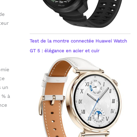
de
teur
Test de la montre connectée Huawei Watch
GT 5 : élégance en acier et cuir
omie
ce
s un
0 % à
nce