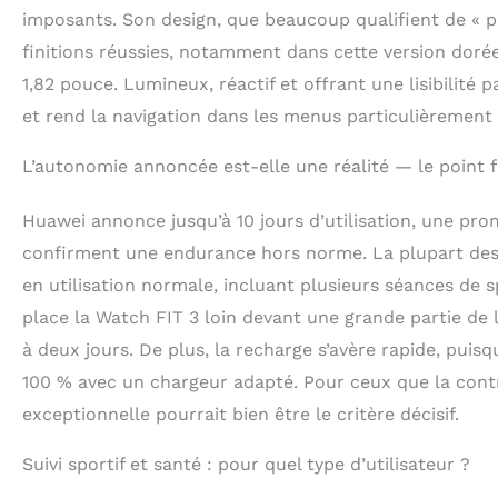
DAS membres : 
imposants. Son design, que beaucoup qualifient de « p
quantifie l’exp
finitions réussies, notamment dans cette version dor
l’équipement c
1,82 pouce. Lumineux, réactif et offrant une lisibilité p
tête et le tro
et rend la navigation dans les menus particulièrement 
L’autonomie annoncée est-elle une réalité — le point f
Huawei annonce jusqu’à 10 jours d’utilisation, une pro
confirment une endurance hors norme. La plupart des
en utilisation normale, incluant plusieurs séances de 
place la Watch FIT 3 loin devant une grande partie de
à deux jours. De plus, la recharge s’avère rapide, puis
100 % avec un chargeur adapté. Pour ceux que la cont
exceptionnelle pourrait bien être le critère décisif.
Suivi sportif et santé : pour quel type d’utilisateur ?