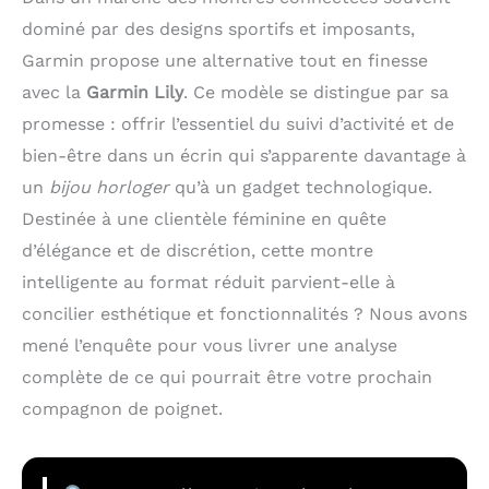
dominé par des designs sportifs et imposants,
Garmin propose une alternative tout en finesse
avec la
Garmin Lily
. Ce modèle se distingue par sa
promesse : offrir l’essentiel du suivi d’activité et de
bien-être dans un écrin qui s’apparente davantage à
un
bijou horloger
qu’à un gadget technologique.
Destinée à une clientèle féminine en quête
d’élégance et de discrétion, cette montre
intelligente au format réduit parvient-elle à
concilier esthétique et fonctionnalités ? Nous avons
mené l’enquête pour vous livrer une analyse
complète de ce qui pourrait être votre prochain
compagnon de poignet.