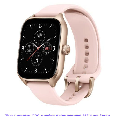
Négatif) et du niveau de
stress (Relaxé, Normal,
Moyen, Élevé). Ces
indicateurs, couplés au
suivi du cycle menstruel,
offrent une vision globale
de votre état physique et
émotionnel. Profitez
d'exercices de respiration
guidés pour retrouver la
sérénité. Cette montre
intelligente vous aide à
reprendre le contrôle sur
votre santé au quotidien
avec une précision et une
discrétion totales.
[Batterie 500mAh &
Étanchéité 1ATM Robuste]
Dites adieu à l'anxiété
avec notre batterie de
500mAh : 30 jours en
veille, 3-7 jours en usage
intensif, 7 à 15 jours en
usage moyen (charge
rapide en 1h). Certifiée
Test : montre GPS running polar Vantage M3 avec écran