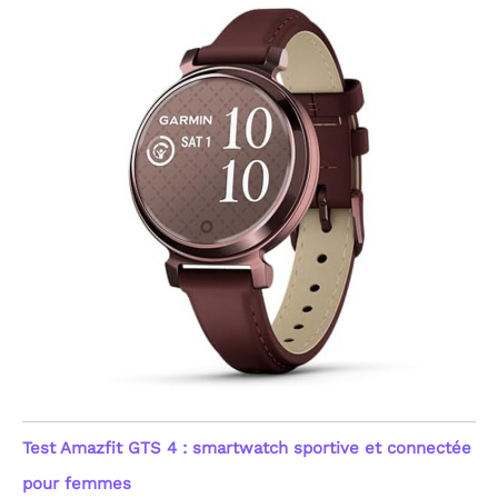
de vos activités sur votre
forme. Note : Ce produit
n'est pas un dispositif
médical ; les données
sont fournies à titre
indicatif pour le suivi du
fitness et du bien-être
général, visant une
gestion simplifiée de
votre capital santé au
quotidien.
[Sommeil,
Stress & Suivi du Cycle
Féminin] Optimisez votre
repos avec une analyse
détaillée des phases de
sommeil : profond, léger,
REM (mouvements
oculaires rapides) et
moments d'éveil. Cette
montre femme
connectée innove
également avec un
Test Amazfit GTS 4 : smartwatch sportive et connectée
enregistrement de
l'humeur (Positif, Calme,
pour femmes