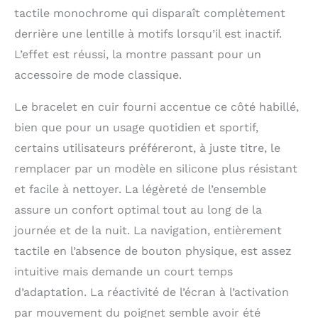
connecté avec des
tactile monochrome qui disparaît complètement
notifications
derrière une lentille à motifs lorsqu’il est inactif.
intelligentes pour les
appels entrants, les
L’effet est réussi, la montre passant pour un
messages texte, les
accessoire de mode classique.
rappels de calendrier
et plus encore Suivi
Le bracelet en cuir fourni accentue ce côté habillé,
du yoga, du pilates, du
cardio, de la
bien que pour un usage quotidien et sportif,
respiration consciente
certains utilisateurs préféreront, à juste titre, le
et plus encore avec
remplacer par un modèle en silicone plus résistant
des applications
sportives ; se
et facile à nettoyer. La légèreté de l’ensemble
connecte au GPS de
assure un confort optimal tout au long de la
votre smartphone
compatible pour
journée et de la nuit. La navigation, entièrement
suivre avec précision
tactile en l’absence de bouton physique, est assez
les promenades en
intuitive mais demande un court temps
plein air, les courses
et plus encore Voyez à
d’adaptation. La réactivité de l’écran à l’activation
quel point vous êtes
par mouvement du poignet semble avoir été
actif tout au long de