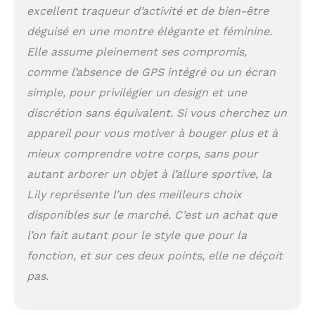
intelligentes pour
excellent traqueur d’activité et de bien-être
les appels entrants,
déguisé en une montre élégante et féminine.
les messages texte,
les rappels de
Elle assume pleinement ses compromis,
calendrier et plus
comme l’absence de GPS intégré ou un écran
encore Suivi du
simple, pour privilégier un design et une
yoga, du pilates, du
cardio, de la
discrétion sans équivalent. Si vous cherchez un
respiration
appareil pour vous motiver à bouger plus et à
consciente et plus
encore avec des
mieux comprendre votre corps, sans pour
applications
autant arborer un objet à l’allure sportive, la
sportives ; se
Lily représente l’un des meilleurs choix
connecte au GPS de
votre smartphone
disponibles sur le marché. C’est un achat que
compatible pour
l’on fait autant pour le style que pour la
suivre avec précision
les promenades en
fonction, et sur ces deux points, elle ne déçoit
plein air, les courses
pas.
et plus encore Voyez
à quel point vous
êtes actif tout au