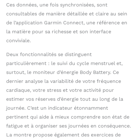
la tranquillité d'esprit
Ces données, une fois synchronisées, sont
pendant que vous
consultables de manière détaillée et claire au sein
êtes à l'extérieur
de l’application Garmin Connect, une référence en
Choisissez parmi des
designs classiques ou
la matière pour sa richesse et son interface
sportifs avec une
conviviale.
variété d'options de
couleur, de métal et
Deux fonctionnalités se distinguent
de bracelet, y compris
le cuir et le silicone,
particulièrement : le suivi du cycle menstruel et,
afin que vous puissiez
surtout, le moniteur d’énergie Body Battery. Ce
trouver la pièce
dernier analyse la variabilité de votre fréquence
parfaite pour
s'adapter à votre look
cardiaque, votre stress et votre activité pour
estimer vos réserves d’énergie tout au long de la
journée. C’est un indicateur étonnamment
pertinent qui aide à mieux comprendre son état de
fatigue et à organiser ses journées en conséquence.
La montre propose également des exercices de