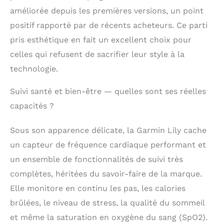
la journée avec le
améliorée depuis les premières versions, un point
comptage de pas, les
positif rapporté par de récents acheteurs. Ce parti
calories brûlées,
pris esthétique en fait un excellent choix pour
l'intensité des
minutes et plus
celles qui refusent de sacrifier leur style à la
encore Lorsqu'elle est
technologie.
jumelée à un
smartphone
Suivi santé et bien-être — quelles sont ses réelles
compatible, la
fonction d'assistance
capacités ?
peut envoyer un
message à vos
Sous son apparence délicate, la Garmin Lily cache
contacts désignés
un capteur de fréquence cardiaque performant et
avec votre
emplacement en
un ensemble de fonctionnalités de suivi très
temps réel, la
complètes, héritées du savoir-faire de la marque.
fonction LiveTrack
Elle monitore en continu les pas, les calories
permet aux
amis/famille de suivre
brûlées, le niveau de stress, la qualité du sommeil
vos activités de plein
et même la saturation en oxygène du sang (SpO2).
air en temps réel pour