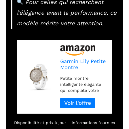
Pour celles qui recherchent
l’élégance avant la performance, ce
modèle mérite votre attention.
Garmin Lily Petite
Montre
Intelligente avec
Petite montre
écran Tactile et
intelligente élégante
lentille à Motifs,
qui complète votre
doré Clair et
look avec une lentille
Blanc
décorative unique qui
révèle un écran tactile
lumineux avec un
robinet Autonomie de
Disponibilité et prix à jour – informations fournies
la batterie : jusqu'à 5