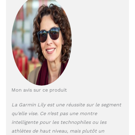
votre pouls (ce n'est
pas un appareil
médical), votre
niveau d'énergie,
votre cycle
menstruel, votre
grossesse, votre
hydratation, votre
stress tout au long
de la journée, votre
sommeil (lorsqu'il
est jumelé à un
smartphone
compatible) et votre
Mon avis sur ce produit
fréquence cardiaque
estimée Lorsqu'il est
La Garmin Lily est une réussite sur le segment
jumelé avec un
smartphone
qu’elle vise. Ce n’est pas une montre
compatible, restez
intelligente pour les technophiles ou les
connecté avec des
notifications
athlètes de haut niveau, mais plutôt un