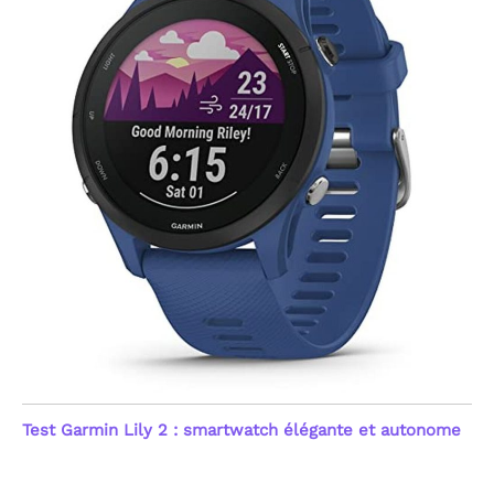
vous soyez athlète ou
amateur, cette montre
intelligente booste votre
motivation pour une
amélioration constante.
[Santé 24/7 : Capteur
Optique Haute
Performance] Priorisez
votre bien-être avec
notre capteur optique
avancé de nouvelle
génération. Cette montre
connectée femme et
homme assure un suivi
continu 24h/24 de votre
fréquence cardiaque et
du taux d'oxygène dans le
sang (SpO2). Le système
émet une alerte
automatique en cas
d'anomalie du rythme
Test Garmin Lily 2 : smartwatch élégante et autonome
cardiaque, offrant une
sécurité proactive. Ces
mesures précises aident
à comprendre l'impact