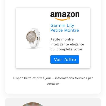
Garmin Lily
Petite Montre
Intelligente avec
Petite montre
écran Tactile et
intelligente élégante
lentille à Motifs,
qui complète votre
doré Clair et
look avec une
Blanc
lentille décorative
unique qui révèle un
écran tactile
lumineux avec un
Disponibilité et prix à jour – informations fournies par
robinet Autonomie
Amazon
de la batterie :
jusqu'à 5 jours
Comprenez votre
corps en surveillant
votre respiration,