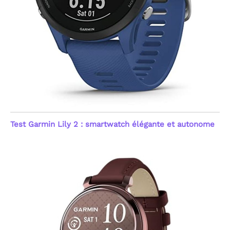
votre bien-être avec
notre capteur optique
avancé de nouvelle
génération. Cette montre
connectée femme et
homme assure un suivi
continu 24h/24 de votre
fréquence cardiaque et
du taux d'oxygène dans le
sang (SpO2). Le système
émet une alerte
automatique en cas
d'anomalie du rythme
Test Garmin Lily 2 : smartwatch élégante et autonome
cardiaque, offrant une
sécurité proactive. Ces
mesures précises aident
à comprendre l'impact
de vos activités sur votre
forme. Note : Ce produit
n'est pas un dispositif
médical ; les données
sont fournies à titre
indicatif pour le suivi du
fitness et du bien-être
général, visant une