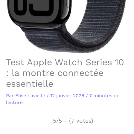
Test Apple Watch Series 10
: la montre connectée
essentielle
Par
Élise Lavielle
/
12 janvier 2026
/
7 minutes de
lecture
5/5 - (7 votes)