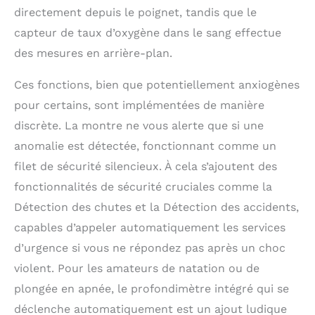
automatiquement votre
directement depuis le poignet, tandis que le
Mac. Avec la
capteur de taux d’oxygène dans le sang effectue
fonctionnalité
Localisation précise
des mesures en arrière-plan.
prise en charge sur
certains modèles
Ces fonctions, bien que potentiellement anxiogènes
d’iPhone, consultez la
pour certains, sont implémentées de manière
distance approximative
et la direction dans
discrète. La montre ne vous alerte que si une
laquelle se trouve votre
anomalie est détectée, fonctionnant comme un
iPhone*. Payez avec
Apple Pay. FACILE À
filet de sécurité silencieux. À cela s’ajoutent des
PERSONNALISER – Avec
fonctionnalités de sécurité cruciales comme la
des bracelets dans
Détection des chutes et la Détection des accidents,
toute une variété de
styles, de matériaux et
capables d’appeler automatiquement les services
de couleurs, et des
d’urgence si vous ne répondez pas après un choc
cadrans entièrement
violent. Pour les amateurs de natation ou de
personnalisables, vous
pouvez adapter votre
plongée en apnée, le profondimètre intégré qui se
montre à votre humeur
déclenche automatiquement est un ajout ludique
ou au moment de la