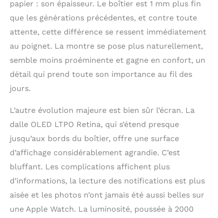
papier : son épaisseur. Le boîtier est 1 mm plus fin
électrocardiogramme à
que les générations précédentes, et contre toute
tout moment*. Recevez
des notifications en cas
attente, cette différence se ressent immédiatement
de fréquence cardiaque
au poignet. La montre se pose plus naturellement,
élevée ou faible, ou en
semble moins proéminente et gagne en confort, un
cas d’arythmie*.
Comprenez mieux votre
détail qui prend toute son importance au fil des
cycle menstruel et
jours.
bénéficiez d’estimations
d’ovulation
L’autre évolution majeure est bien sûr l’écran. La
rétrospectives*.
Consultez votre
dalle OLED LTPO Retina, qui s’étend presque
fréquence cardiaque,
jusqu’aux bords du boîtier, offre une surface
votre fréquence
respiratoire et autres
d’affichage considérablement agrandie. C’est
infos dans l’app Signes
bluffant. Les complications affichent plus
vitaux*. Suivez votre
d’informations, la lecture des notifications est plus
sommeil et recevez des
notifications de votre
aisée et les photos n’ont jamais été aussi belles sur
Apple Watch en cas de
une Apple Watch. La luminosité, poussée à 2000
signes d’apnée du