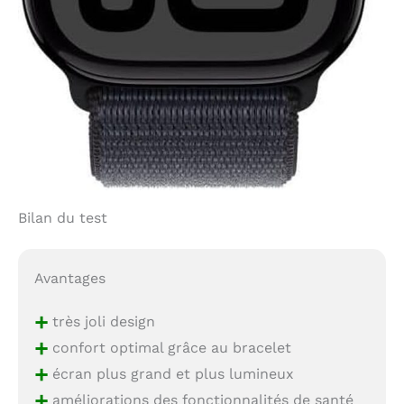
Bilan du test
Avantages
+
très joli design
+
confort optimal grâce au bracelet
+
écran plus grand et plus lumineux
+
améliorations des fonctionnalités de santé