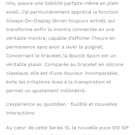
nits, assure une lisibilité parfaite même en plein
sommeil.* UNE
PUISSANTE
soleil. J’ai particulièrement apprécié la fonction
PARTENAIRE DE SPORT
Always-On-Display (écran toujours activé), qui
– Suivez votre activité
physique avec les
transforme enfin la montre connectée en une
anneaux Activité, à
véritable montre, capable d’afficher l’heure en
personnaliser selon
permanence sans avoir à lever le poignet.
votre style de vie.
Bénéficiez de données
Concernant le bracelet, la Boucle Sport est un
avancées pour une large
véritable plaisir. Comparée au bracelet en silicone
gamme d’entraînements
classique, elle est d’une douceur incomparable,
dans l’app Exercice*.
Mesurez l’intensité de
évite les irritations dues à la transpiration et
vos activités physiques
permet un ajustement millimétré.
grâce à la charge
d’entraînement. Utilisez
L’expérience au quotidien : fluidité et nouvelles
les nouveaux
profondimètre et
interactions
capteur de température
de l’eau pour vos
Au cœur de cette Series 10, la nouvelle puce S10 SiP
activités aquatiques. Et