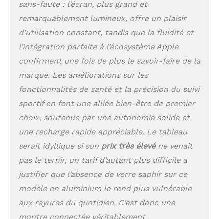
sans-faute : l’écran, plus grand et
fréquence cardiaque,
votre fréquence
remarquablement lumineux, offre un plaisir
respiratoire et autres
d’utilisation constant, tandis que la fluidité et
infos dans l’app Signes
l’intégration parfaite à l’écosystème Apple
vitaux*. Suivez votre
sommeil et recevez des
confirment une fois de plus le savoir-faire de la
notifications de votre
marque. Les améliorations sur les
Apple Watch en cas de
signes d’apnée du
fonctionnalités de santé et la précision du suivi
sommeil.* UNE
sportif en font une alliée bien-être de premier
PUISSANTE
choix, soutenue par une autonomie solide et
PARTENAIRE DE SPORT
– Suivez votre activité
une recharge rapide appréciable. Le tableau
physique avec les
serait idyllique si son
prix très élevé
ne venait
anneaux Activité, à
personnaliser selon
pas le ternir, un tarif d’autant plus difficile à
votre style de vie.
justifier que l’absence de verre saphir sur ce
Bénéficiez de données
modèle en aluminium le rend plus vulnérable
avancées pour une large
gamme d’entraînements
aux rayures du quotidien. C’est donc une
dans l’app Exercice*.
montre connectée véritablement