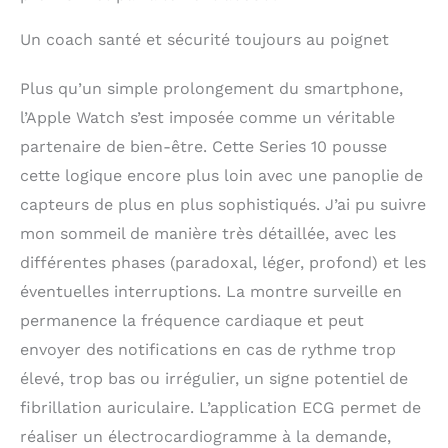
et à la poussière (indice
de protection IP6X).
Un coach santé et sécurité toujours au poignet
Résistance à l’eau
jusqu’à 50 m*.
Plus qu’un simple prolongement du smartphone,
NEUTRALITÉ CARBONE
– L’Apple Watch Series
l’Apple Watch s’est imposée comme un véritable
10 est neutre en
partenaire de bien-être. Cette Series 10 pousse
carbone lorsqu’elle est
cette logique encore plus loin avec une panoplie de
associée à certains
bracelets. Consultez
capteurs de plus en plus sophistiqués. J’ai pu suivre
apple.com/fr/2030 pour
mon sommeil de manière très détaillée, avec les
en savoir plus sur
différentes phases (paradoxal, léger, profond) et les
l’engagement d’Apple en
faveur de
éventuelles interruptions. La montre surveille en
l’environnement.
permanence la fréquence cardiaque et peut
COMPATIBLE, TOUT
SIMPLEMENT – Elle
envoyer des notifications en cas de rythme trop
fonctionne sans
élevé, trop bas ou irrégulier, un signe potentiel de
problème avec vos
fibrillation auriculaire. L’application ECG permet de
appareils et services
Apple*. Déverrouillez
réaliser un électrocardiogramme à la demande,