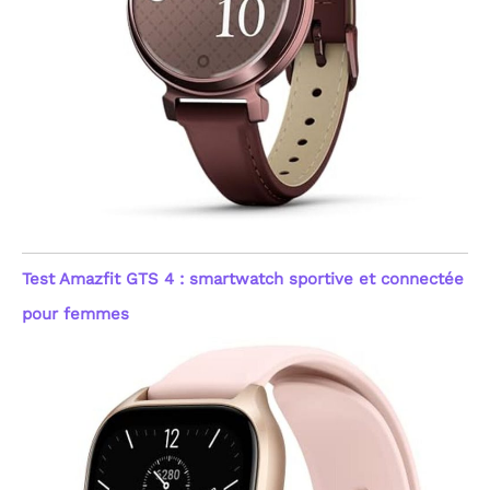
gestion simplifiée de
votre capital santé au
quotidien.
[Sommeil,
Stress & Suivi du Cycle
Féminin] Optimisez votre
repos avec une analyse
détaillée des phases de
sommeil : profond, léger,
REM (mouvements
oculaires rapides) et
moments d'éveil. Cette
montre femme
connectée innove
également avec un
Test Amazfit GTS 4 : smartwatch sportive et connectée
enregistrement de
l'humeur (Positif, Calme,
pour femmes
Négatif) et du niveau de
stress (Relaxé, Normal,
Moyen, Élevé). Ces
indicateurs, couplés au
suivi du cycle menstruel,
offrent une vision globale
de votre état physique et
émotionnel. Profitez
d'exercices de respiration