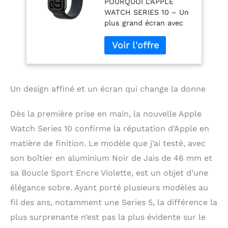
POURQUOI L’APPLE
avec Boîtier en
WATCH SERIES 10 – Un
Aluminium Noir de
plus grand écran avec
Jais et Boucle
jusqu’à 30 % de surface
Sport Encre
d’affichage
Violette. Suivi de
supplémentaire*. Un
l’activité Physique,
design plus fin, plus
app ECG, Neutre en
léger et plus
Carbone
confortable*. Des
Un design affiné et un écran qui change la donne
fonctionnalités
avancées de santé et de
Dès la première prise en main, la nouvelle Apple
forme avec des infos
Watch Series 10 confirme la réputation d’Apple en
précieuses*. Des
fonctionnalités de
matière de finition. Le modèle que j’ai testé, avec
sécurité pour vous
son boîtier en aluminium Noir de Jais de 46 mm et
mettre en relation avec
sa Boucle Sport Encre Violette, est un objet d’une
les services d’urgence*.
Une charge plus rapide
élégance sobre. Ayant porté plusieurs modèles au
avec 80 % de batterie
fil des ans, notamment une Series 5, la différence la
en 30 minutes environ*.
DONNÉES DE SANTÉ
plus surprenante n’est pas la plus évidente sur le
AVANCÉES – Faites un