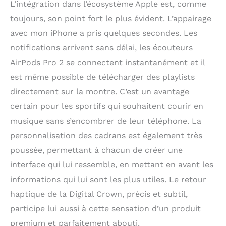
L’intégration dans l’écosystème Apple est, comme
Détection des accidents
toujours, son point fort le plus évident. L’appairage
peuvent vous mettre
automatiquement en
avec mon iPhone a pris quelques secondes. Les
relation avec les
notifications arrivent sans délai, les écouteurs
secours en cas de
AirPods Pro 2 se connectent instantanément et il
mauvaise chute ou de
grave accident de
est même possible de télécharger des playlists
voiture. Appel d’urgence
directement sur la montre. C’est un avantage
vous permet d’appeler
les secours en appuyant
certain pour les sportifs qui souhaitent courir en
simplement sur un
musique sans s’encombrer de leur téléphone. La
bouton*. La
personnalisation des cadrans est également très
fonctionnalité
Accompagnement
poussée, permettant à chacun de créer une
informe
interface qui lui ressemble, en mettant en avant les
automatiquement vos
proches lorsque vous
informations qui lui sont les plus utiles. Le retour
arrivez à destination.
haptique de la Digital Crown, précis et subtil,
INCROYABLE
participe lui aussi à cette sensation d’un produit
RÉSISTANCE –
Résistance aux chutes
premium et parfaitement abouti.