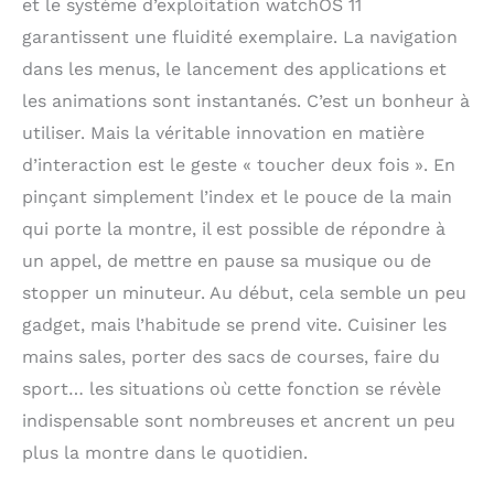
et le système d’exploitation watchOS 11
bénéficiez de trois mois
d’abonnement gratuit à
garantissent une fluidité exemplaire. La navigation
Apple Fitness+ grâce à
dans les menus, le lancement des applications et
votre Apple Watch*.
GARDEZ LE CONTACT –
les animations sont instantanés. C’est un bonheur à
Envoyez un message,
utiliser. Mais la véritable innovation en matière
passez un appel,
d’interaction est le geste « toucher deux fois ». En
écoutez de la musique
et des podcasts,
pinçant simplement l’index et le pouce de la main
utilisez Siri et recevez
qui porte la montre, il est possible de répondre à
vos notifications, où
que vous soyez. L’Apple
un appel, de mettre en pause sa musique ou de
Watch Series 10 (GPS)
stopper un minuteur. Au début, cela semble un peu
fonctionne avec votre
gadget, mais l’habitude se prend vite. Cuisiner les
iPhone ou un réseau
Wi-Fi pour vous
mains sales, porter des sacs de courses, faire du
permettre de garder le
sport… les situations où cette fonction se révèle
contact.
indispensable sont nombreuses et ancrent un peu
FONCTIONNALITÉS DE
SÉCURITÉ INNOVANTES
plus la montre dans le quotidien.
– Les fonctionnalités
Détection des chutes et