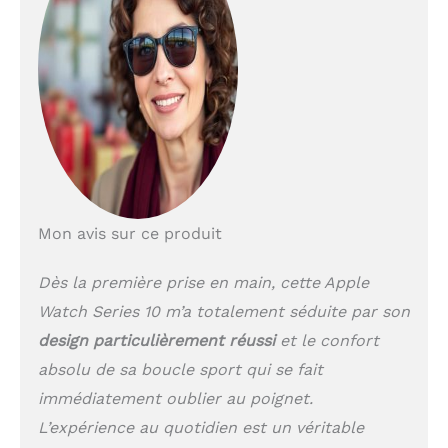
fonctionnalités de
sécurité pour vous
mettre en relation avec
les services d’urgence*.
Une charge plus rapide
avec 80 % de batterie
en 30 minutes environ*.
DONNÉES DE SANTÉ
AVANCÉES – Faites un
électrocardiogramme à
tout moment*. Recevez
Mon avis sur ce produit
des notifications en cas
de fréquence cardiaque
Dès la première prise en main, cette Apple
élevée ou faible, ou en
Watch Series 10 m’a totalement séduite par son
cas d’arythmie*.
Comprenez mieux votre
design particulièrement réussi
et le confort
cycle menstruel et
absolu de sa boucle sport qui se fait
bénéficiez d’estimations
d’ovulation
immédiatement oublier au poignet.
rétrospectives*.
L’expérience au quotidien est un véritable
Consultez votre