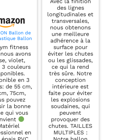
Avec la finition
des lignes
longitudinales et
transversales,
nous obtenons
ON Ballon de
une meilleure
stique Ballon
adhérence à la
rcices Fitness
ym fitness
surface pour
s épais avec
, nous avons
éviter les chutes
vements de
e, violet,
ou les glissades,
,65CM Swiss
, 3 couleurs
ce qui la rend
 Ballon de Gym
vec Pompe
sponibles.
très sûre. Notre
pide, Anti-
onible en 3
conception
ement et Anti-
es: de 55 cm,
intérieure est
apant Yoga
cm, 75cm,
faite pour éviter
Ball,Vert
us pouvez
les explosions
sir la bonne
soudaines, qui
le qui vous
peuvent
nvient
provoquer des
Matériel
chutes. TAILLES
essionnel en
MULTIPLES :
s épais PVC
Notre ballon