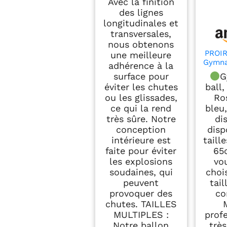
Avec la finition
des lignes
longitudinales et
transversales,
nous obtenons
PROIR
une meilleure
Gymna
adhérence à la
d'exe
surface pour
G
Trè
éviter les chutes
ball
mou
ou les glissades,
Ros
Yoga
ce qui la rend
bleu
Ball,
a
très sûre. Notre
di
Ra
conception
disp
éclat
intérieure est
taill
dér
faite pour éviter
65
les explosions
vo
soudaines, qui
choi
peuvent
tail
provoquer des
co
chutes. TAILLES
MULTIPLES :
prof
Notre ballon
trè