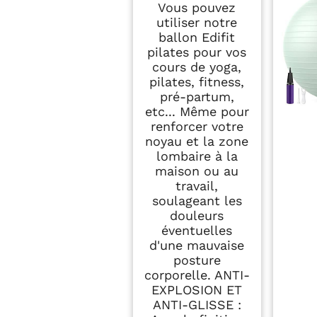
Vous pouvez
Materiel,
utiliser notre
Gymnastique, Yoga
Accessoires (65 cm,
ballon Edifit
Violet)
pilates pour vos
cours de yoga,
pilates, fitness,
pré-partum,
etc... Même pour
renforcer votre
noyau et la zone
lombaire à la
maison ou au
travail,
soulageant les
douleurs
éventuelles
d'une mauvaise
posture
corporelle. ANTI-
EXPLOSION ET
ANTI-GLISSE :