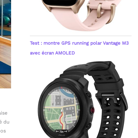
Test : montre GPS running polar Vantage M3
avec écran AMOLED
aise
é du
dos