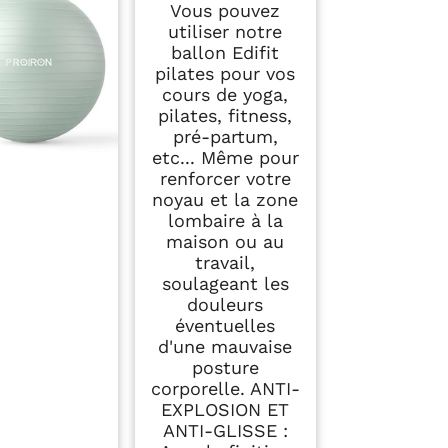
Vous pouvez
Materiel,
utiliser notre
Gymnastique, Yoga
Accessoires (55cm,
ballon Edifit
Noir)
pilates pour vos
cours de yoga,
pilates, fitness,
pré-partum,
etc... Même pour
renforcer votre
noyau et la zone
lombaire à la
maison ou au
travail,
soulageant les
douleurs
éventuelles
d'une mauvaise
posture
corporelle. ANTI-
EXPLOSION ET
ANTI-GLISSE :