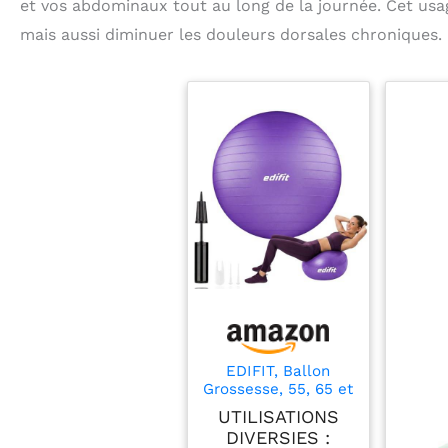
et vos abdominaux tout au long de la journée. Cet us
mais aussi diminuer les douleurs dorsales chroniques.
EDIFIT, Ballon
Grossesse, 55, 65 et
75, Swiss Ball, Gym,
UTILISATIONS
Pilates, Gonfleur
DIVERSIES :
Inclus, Fitness