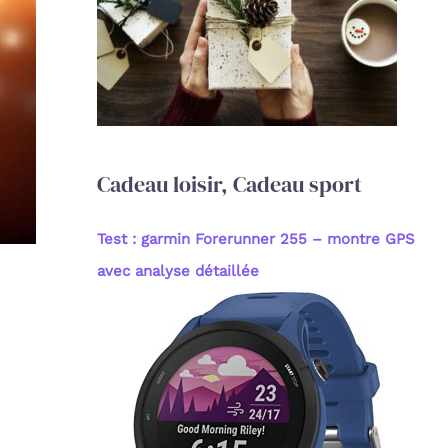
c
h
e
r
:
Cadeau loisir, Cadeau sport
Test : garmin Forerunner 255 – montre GPS
avec analyse détaillée