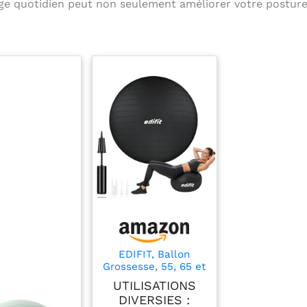
age quotidien peut non seulement améliorer votre postur
EDIFIT, Ballon
Grossesse, 55, 65 et
75, Swiss Ball, Gym,
UTILISATIONS
Pilates, Gonfleur
DIVERSIES :
Inclus, Fitness