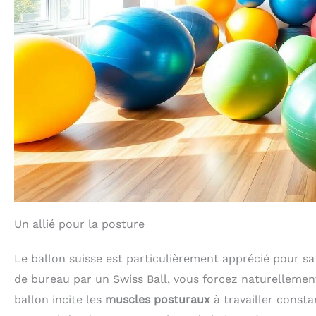
Un allié pour la posture
Le ballon suisse est particulièrement apprécié pour sa
de bureau par un Swiss Ball, vous forcez naturellement
ballon incite les
muscles posturaux
à travailler consta