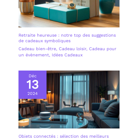
Retraite heureuse : notre top des suggestions
de cadeaux symboliques
Cadeau bien-être
,
Cadeau loisir
,
Cadeau pour
un évènement
,
Idées Cadeaux
Déc
13
2024
Objets connectés : sélection des meilleurs