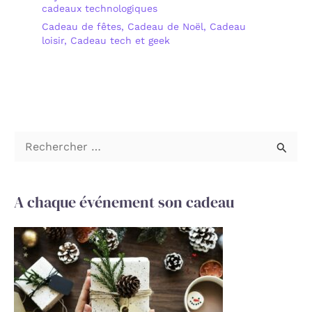
cadeaux technologiques
Cadeau de fêtes
,
Cadeau de Noël
,
Cadeau
loisir
,
Cadeau tech et geek
R
e
c
A chaque événement son cadeau
h
e
r
c
h