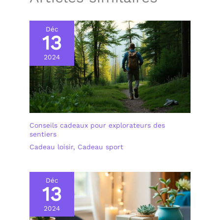
Déc
13
2024
Conseils cadeaux pour explorateurs des
sentiers
Cadeau loisir
,
Cadeau sport
Déc
13
2024