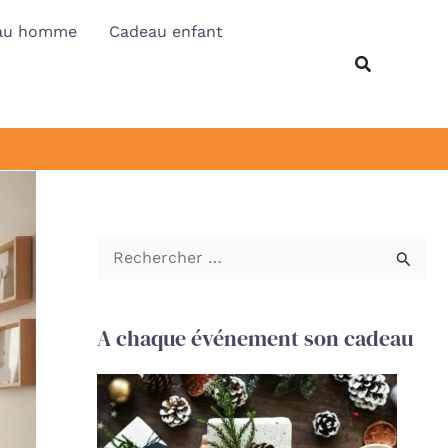
au homme
Cadeau enfant
Recherche
R
e
c
A chaque événement son cadeau
h
e
r