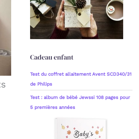
c
h
e
r
:
Cadeau enfant
Test du coffret allaitement Avent SCD340/31
ts
de Philips
Test : album de bébé Jewssi 108 pages pour
5 premières années