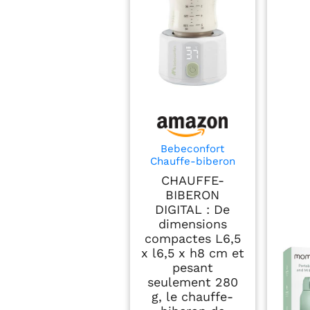
Bebeconfort
Chauffe-biberon
digital nomade,
CHAUFFE-
Chauffe-biberon
BIBERON
portable pour bébé,
DIGITAL : De
Compact L6,5 x l6,5
dimensions
x h8 cm, Poids léger
(280 g), Écran
compactes L6,5
digital, Batterie
x l6,5 x h8 cm et
durable, Contrôle
pesant
de la température
seulement 280
g, le chauffe-