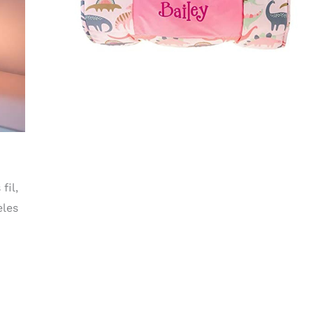
fil,
èles