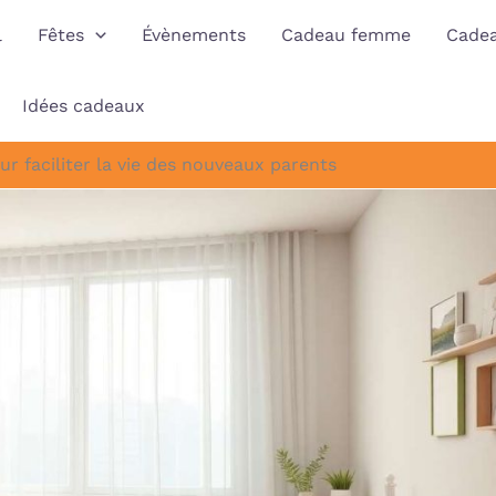
l
Fêtes
Évènements
Cadeau femme
Cade
Idées cadeaux
r faciliter la vie des nouveaux parents