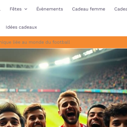
l
Fêtes
Évènements
Cadeau femme
Cade
Idées cadeaux
nique liée au monde du football