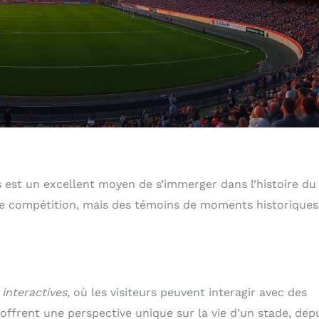
est un excellent moyen de s’immerger dans l’histoire du
 de compétition, mais des témoins de moments historiques
s interactives
, où les visiteurs peuvent interagir avec des
offrent une perspective unique sur la vie d’un stade, dep