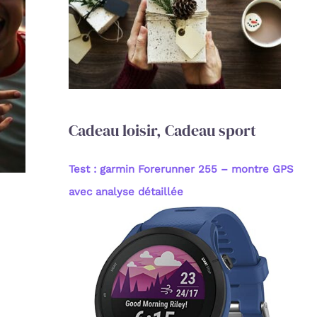
c
h
e
r
:
Cadeau loisir, Cadeau sport
Test : garmin Forerunner 255 – montre GPS
avec analyse détaillée