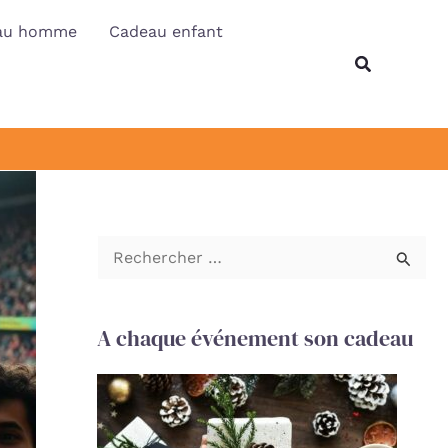
au homme
Cadeau enfant
Recherche
R
e
c
A chaque événement son cadeau
h
e
r