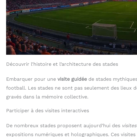
Découvrir l’histoire et l’architecture des stades
Embarquer pour une
visite guidée
de stades mythiques 
football. Les stades ne sont pas seulement des lieux
gravés dans la mémoire collective.
Participer à des visites interactives
De nombreux stades proposent aujourd’hui des
visite
expositions numériques et holographiques. Ces visites 