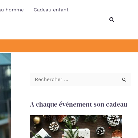
au homme
Cadeau enfant
Recherche
R
e
c
A chaque événement son cadeau
h
e
r