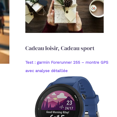
c
h
e
r
:
Cadeau loisir, Cadeau sport
Test : garmin Forerunner 255 – montre GPS
avec analyse détaillée