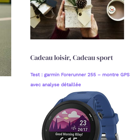
c
h
e
r
:
Cadeau loisir, Cadeau sport
Test : garmin Forerunner 255 – montre GPS
avec analyse détaillée