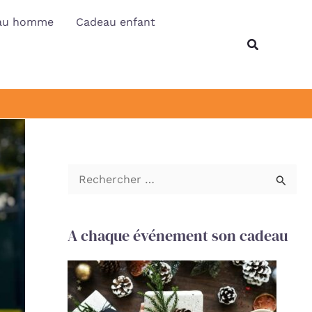
au homme
Cadeau enfant
Recherche
R
e
c
A chaque événement son cadeau
h
e
r