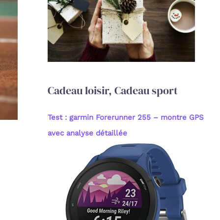
c
h
e
r
:
Cadeau loisir, Cadeau sport
Test : garmin Forerunner 255 – montre GPS
avec analyse détaillée