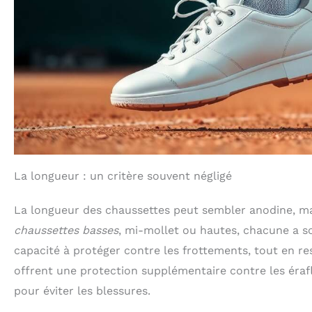
La longueur : un critère souvent négligé
La longueur des chaussettes peut sembler anodine, mai
chaussettes basses
, mi-mollet ou hautes, chacune a so
capacité à protéger contre les frottements, tout en re
offrent une protection supplémentaire contre les éraflu
pour éviter les blessures.