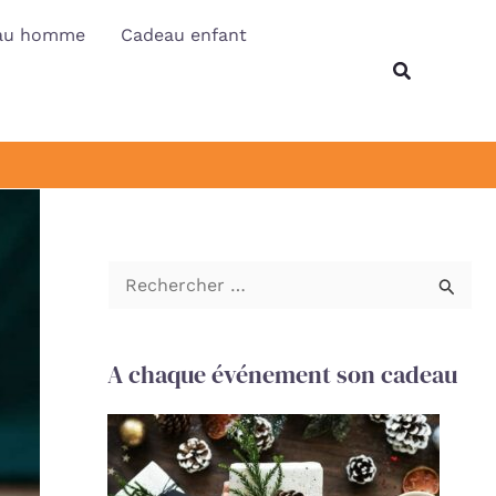
au homme
Cadeau enfant
Recherche
R
e
c
A chaque événement son cadeau
h
e
r