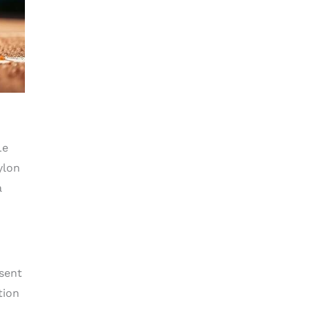
Le
ylon
a
usent
tion