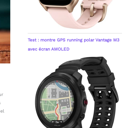
Test : montre GPS running polar Vantage M3
avec écran AMOLED
ur
s
el