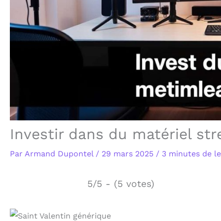
Investir dans du matériel str
Par
Armand Dupontel
/
29 mars 2025
/
3 minutes de l
5/5 - (5 votes)