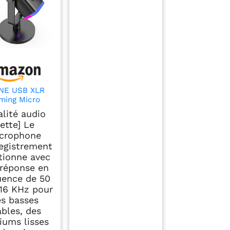
INE USB XLR
ming Micro
ique pour PC,
alité audio
 Streaming
ette] Le
ophone pour
crophone
odcasting,
registrement
oadcasting,
egistrement
tionne avec
l, pour PS4/5
réponse en
c PC Mixer
uence de 50
artes Son
16 KHz pour
s basses
ables, des
ums lisses