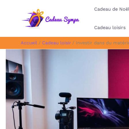
Aller
Cadeau de Noë
au
contenu
Cadeau loisirs
Accueil
Cadeau loisir
Investir dans du matéri