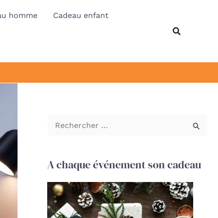
au homme
Cadeau enfant
Recherche
R
e
c
A chaque événement son cadeau
h
e
r