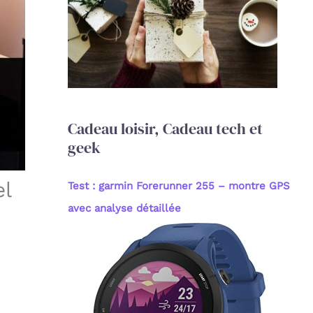
c
h
e
r
:
Cadeau loisir, Cadeau tech et
geek
el
Test : garmin Forerunner 255 – montre GPS
avec analyse détaillée