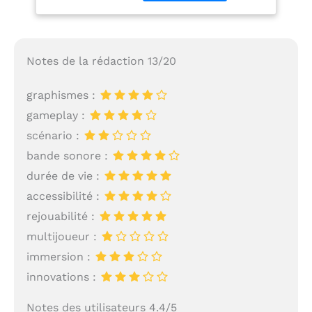
baraque ! »). Que vous
soyez boomer,
génération Y ou Z,
découvrez 240 jeux
Notes de la rédaction 13/20
classiques avec une
foule de niveaux et de
graphismes :
variantes 8 bits.
CARACTERISTIQUES:
gameplay :
Écran TFT couleurs de
scénario :
6,35 cm. Volume
bande sonore :
réglable. Langue
anglaise. PILES: 3 AA
durée de vie :
(non incluses) Matériel:
accessibilité :
PLASTIQUE LEGAMI est
une marque italienne
rejouabilité :
soucieuse de
multijoueur :
l'innovation, de
immersion :
l'esthétique, des
matériaux et des
innovations :
processus de
fabrication. Toujours à
Notes des utilisateurs 4.4/5