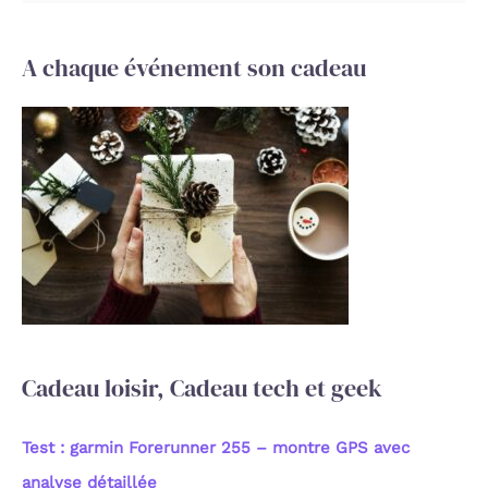
e
c
A chaque événement son cadeau
h
e
r
c
h
e
r
:
Cadeau loisir, Cadeau tech et geek
Test : garmin Forerunner 255 – montre GPS avec
analyse détaillée