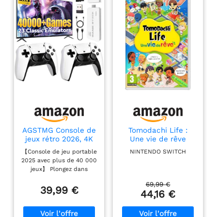
AGSTMG Console de
Tomodachi Life :
jeux rétro 2026, 4K
Une vie de rêve
HDMI avec plus de
【Console de jeu portable
NINTENDO SWITCH
40 000 jeux, 23
2025 avec plus de 40 000
émulateurs, Plug-
jeux】 Plongez dans
and-Play, double
l'univers du rétrogaming
manette sans fil 2,4
69,99 €
avec cette console de jeu
39,99 €
GHz, 64 Go
44,16 €
TV sans fil. Elle est
équipée de 23
émulateurs intégrés, de