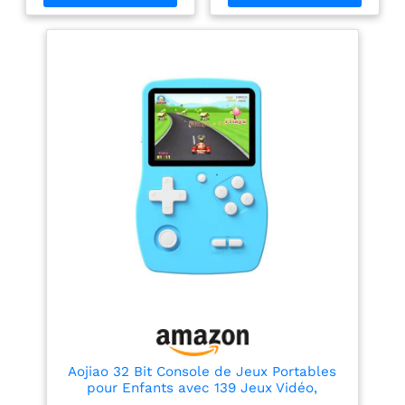
plus de 40 000 jeux
classiques préinstallés et
d'une carte TF de 64 Go.
Aucun téléchargement,
installation ou connexion
Internet requis :
branchez-la simplement
à votre téléviseur et
commencez à jouer
instantanément (appuyez
simultanément sur
SELECT + START pour
revenir au menu
principal). 【Expérience
de jeu HDMI 4K
époustouflante】 La
Game Stick prend en
charge la sortie HDMI 4K
et la qualité d'image HD
1080p. Le câble HDMI
étendu permet une
connexion facile aux
téléviseurs, projecteurs et
Aojiao 32 Bit Console de Jeux Portables
autres écrans
pour Enfants avec 139 Jeux Vidéo,
compatibles HDMI. Une
Lecteur de Jeu avec écran IPS de 3,0"