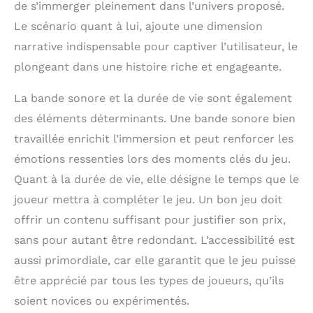
de s’immerger pleinement dans l’univers proposé.
excellent choix pour jouer en déplacement Guide
c'est tout ! Installation : 1.
du jeu pour les enfants: Le manuel d'utilisation
Insérez la carte TF et
Le scénario quant à lui, ajoute une dimension
contient un guide de jeu détaillé qui aidera votre
l'adaptateur sans fil. 2.
bébé à maîtriser facilement chaque jeu. Cadeau
narrative indispensable pour captiver l’utilisateur, le
Connectez le câble HDMI
idéal pour les anniversaires, Noël, Pâques et autres
à votre téléviseur. 3.
plongeant dans une histoire riche et engageante.
fêtes, il apportera beaucoup de surprise et de joie à
Branchez l'alimentation.
votre petit cœur
(Les manettes
La bande sonore et la durée de vie sont également
nécessitent 4 piles AAA,
non incluses.) 【Design
des éléments déterminants. Une bande sonore bien
compact et cadeau idéal
pour tous les âges】
travaillée enrichit l’immersion et peut renforcer les
Grâce à son format
émotions ressenties lors des moments clés du jeu.
compact, ce kit est idéal
pour les voyages et les
Quant à la durée de vie, elle désigne le temps que le
déplacements. Un
joueur mettra à compléter le jeu. Un bon jeu doit
cadeau parfait pour la
famille, les amis et les
offrir un contenu suffisant pour justifier son prix,
fans de jeux rétro : idéal
au quotidien, pour les
sans pour autant être redondant. L’accessibilité est
vacances, les
aussi primordiale, car elle garantit que le jeu puisse
anniversaires ou les fêtes.
Notre service client est à
être apprécié par tous les types de joueurs, qu’ils
votre disposition pour
répondre rapidement et
soient novices ou expérimentés.
efficacement à toutes vos