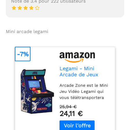
Note de 3.4 pour 222 utilisateurs
Mini arcade legami
-7%
Legami - Mini
Arcade de Jeux
Vidéo, 240 Jeux,
Arcade Zone est le Mini
avec Lumières et
Jeu Vidéo Legami qui
Sons, Volume
vous télétransportera
Réglable, Langue
dans les années 90,
Anglaise, Ecran
25,94 €
entre les tirs (bang
Couleur, 8,5x15,4
24,11 €
bang), les sauts (boing
cm
boing) et la compétition
(« j’vais casser la