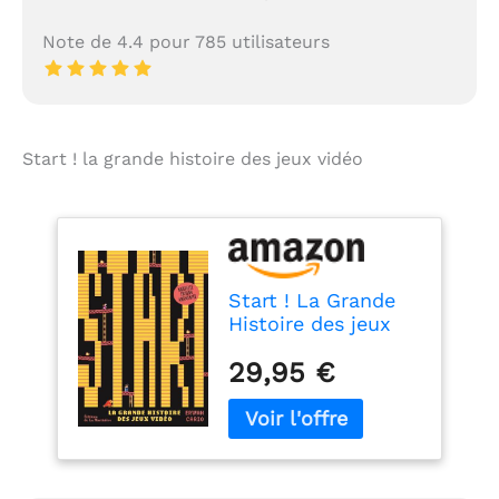
la recherche de
nouvelles tendances
Note de 4.4 pour 785 utilisateurs
pour impressionner les
gens avec des
propositions originales,
dans son univers il y a
des mondes infinis à
Start ! la grande histoire des jeux vidéo
découvrir, grâce à des
produits de qualité
conçus pour apporter
de la joie dans la vie
des gens. Legami
explore les mondes
Start ! La Grande
Stationery, agences et
Histoire des jeux
calendriers, lifestyle,
vidéo
beauty, Hi-Tech, sacs,
29,95 €
accessoires et bien plus
encore et fait de
chaque produit une
expérience unique. La
passion, l'éthique,