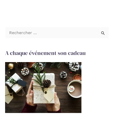
R
e
c
A chaque événement son cadeau
h
e
r
c
h
e
r