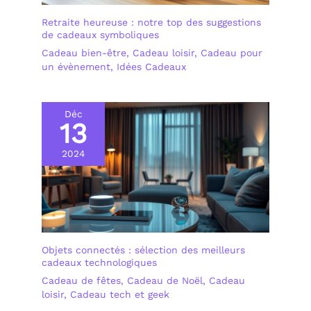
Retraite heureuse : notre top des suggestions
de cadeaux symboliques
Cadeau bien-être
,
Cadeau loisir
,
Cadeau pour
un évènement
,
Idées Cadeaux
Déc
13
2024
Objets connectés : sélection des meilleurs
cadeaux technologiques
Cadeau de fêtes
,
Cadeau de Noël
,
Cadeau
loisir
,
Cadeau tech et geek