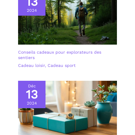
13
2024
Conseils cadeaux pour explorateurs des
sentiers
Cadeau loisir
,
Cadeau sport
Déc
13
2024