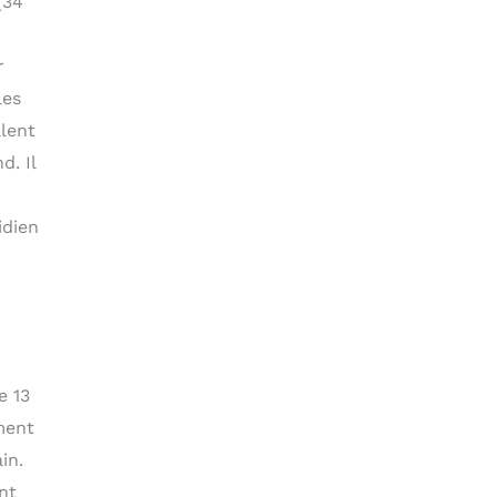
(34
r
les
alent
d. Il
idien
e 13
ment
in.
nt