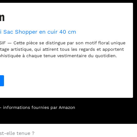
 Sac Shopper en cuir 40 cm
F — Cette pièce se distingue par son motif floral unique
ntage artistique, qui attirent tous les regards et apportent
histiquée à chaque tenue vestimentaire du quotidien.
UX — Avec des dimensions généreuses de 34 x 32 x 13,5
re suffisamment de place pour vos effets personnels et
e transport de documents au format DIN A4 en toute
LYVALENCE TOTALE — Équipé de deux anses fixes et d'une
glable et amovible, ce modèle se transforme aisément en
le ou en sac à bandoulière pour s'adapter à toutes vos
EMENT PRATIQUE — L'intérieur bien pensé comprend un
rincipal spacieux, une poche zippée sécurisée ainsi
r – informations fournies par Amazon
 dédiée pour smartphone, facilitant ainsi l'organisation
essentiels. FABRICATION ITALIENNE — Conçu avec le
tisanal italien, ce sac de qualité est accompagné d'un kit de
est-elle tenue ?
ir afin de préserver durablement son éclat et sa souplesse