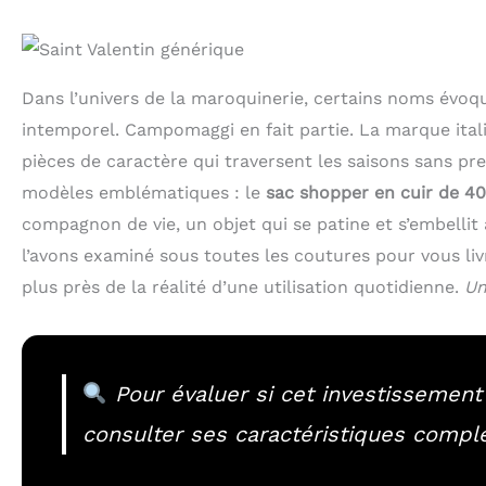
Dans l’univers de la maroquinerie, certains noms évoq
intemporel. Campomaggi en fait partie. La marque itali
pièces de caractère qui traversent les saisons sans pr
modèles emblématiques : le
sac shopper en cuir de 4
compagnon de vie, un objet qui se patine et s’embellit 
l’avons examiné sous toutes les coutures pour vous liv
plus près de la réalité d’une utilisation quotidienne.
Un
Pour évaluer si cet investissement 
consulter ses caractéristiques compl