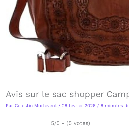
Avis sur le sac shopper Cam
Par
Célestin Morlevent
/
26 février 2026
/
6 minutes de
5/5 - (5 votes)