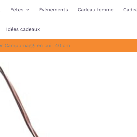
l
Fêtes
Évènements
Cadeau femme
Cade
Idées cadeaux
per Campomaggi en cuir 40 cm