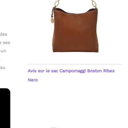
 des
e ses
 un
s
 au
Avis sur le sac Campomaggi Boston Ribes
Nero