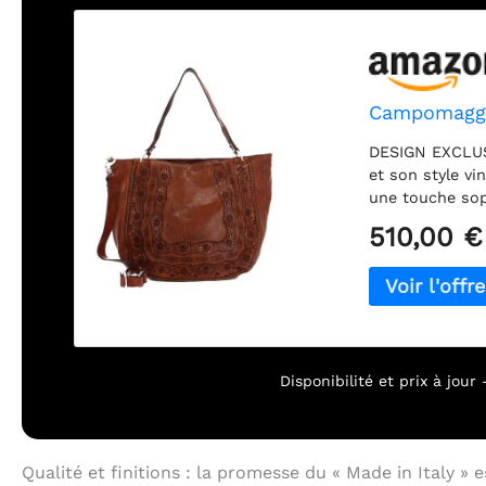
Campomaggi
DESIGN EXCLUSI
et son style vi
une touche sop
ESPACE SPACIE
510,00 €
cm, ce sac off
permet même l
simplicité. PO
bandoulière ré
sac porté épau
envies. AGENC
compartiment p
Disponibilité et prix à jou
qu'une pochette
de vos objets 
savoir-faire ar
Qualité et finitions : la promesse du « Made in Italy » 
soin pour le cu