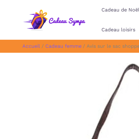
Aller
Cadeau de Noë
au
contenu
Cadeau loisirs
Accueil
Cadeau femme
Avis sur le sac shop