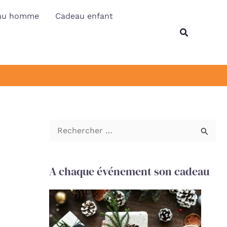
au homme
Cadeau enfant
Recherche
R
e
c
A chaque événement son cadeau
h
e
r