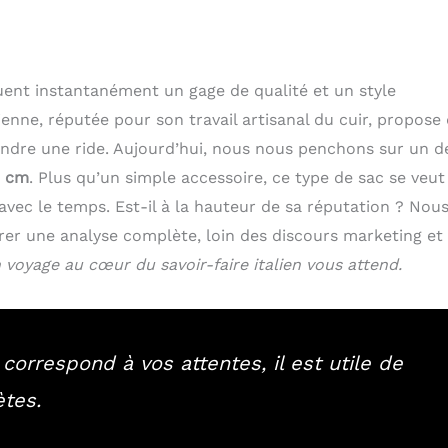
uent instantanément un gage de qualité et un style
enne, réputée pour son travail artisanal du cuir, propose
endre une ride. Aujourd’hui, nous nous penchons sur un d
0 cm
. Plus qu’un simple accessoire, ce type de sac se veut
avec le temps. Est-il à la hauteur de sa réputation ? Nou
rer une analyse complète, loin des discours marketing et
 voyage au cœur du savoir-faire italien vous attend.
correspond à vos attentes, il est utile de
ètes.