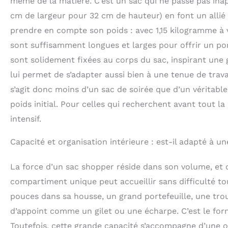
même de la matière. C’est un sac qui ne passe pas ina
cm de largeur pour 32 cm de hauteur) en font un allié 
prendre en compte son poids : avec 1,15 kilogramme à vid
sont suffisamment longues et larges pour offrir un p
sont solidement fixées au corps du sac, inspirant une 
lui permet de s’adapter aussi bien à une tenue de trav
s’agit donc moins d’un sac de soirée que d’un véritabl
poids initial. Pour celles qui recherchent avant tout l
intensif.
Capacité et organisation intérieure : est-il adapté à une
La force d’un sac shopper réside dans son volume, et
compartiment unique peut accueillir sans difficulté to
pouces dans sa housse, un grand portefeuille, une tr
d’appoint comme un gilet ou une écharpe. C’est le form
Toutefois, cette grande capacité s’accompagne d’une o