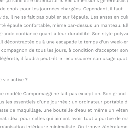
perçu sans être ostentatoire. Ses dimensions généreuses 
de choix pour les journées chargées. Cependant, il faut
e, il ne se fait pas oublier sur l’épaule. Les anses en cui
orté épaule confortable, même par-dessus un manteau. El
grande confiance quant à leur durabilité. Son style polyv
ail décontractée qu’à une escapade le temps d’un week-en
e compagnon de tous les jours, à condition d’accepter son
a légèreté, il faudra peut-être reconsidérer son usage quot
 vie active ?
 ce modèle Campomaggi ne fait pas exception. Son grand
us les essentiels d’une journée : un ordinateur portable d
ousse de maquillage, une bouteille d’eau et même un vête
at idéal pour celles qui aiment avoir tout à portée de ma
rganisation intérieure minimaliste. On trouve généraleme