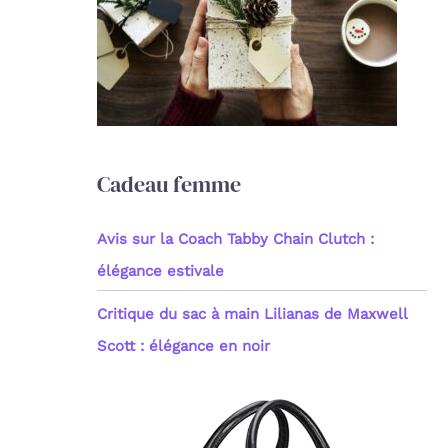
c
h
e
r
:
Cadeau femme
Avis sur la Coach Tabby Chain Clutch :
élégance estivale
Critique du sac à main Lilianas de Maxwell
Scott : élégance en noir