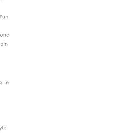
d’un
donc
soin
x le
yle