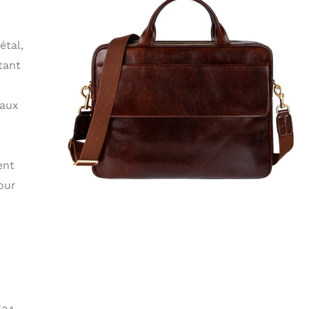
étal,
tant
 aux
ent
our