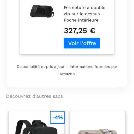
Femme
Fermeture à double
zip sur le dessus
Poche intérieure
plaquée, poche
327,25 €
extérieure plaquée
Doublure en faille
Disponibilité et prix à jour – informations fournies par
Amazon
Découvrez d’autres sacs
-4%