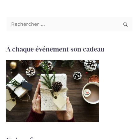
R
e
c
A chaque événement son cadeau
h
e
r
c
h
e
r
: