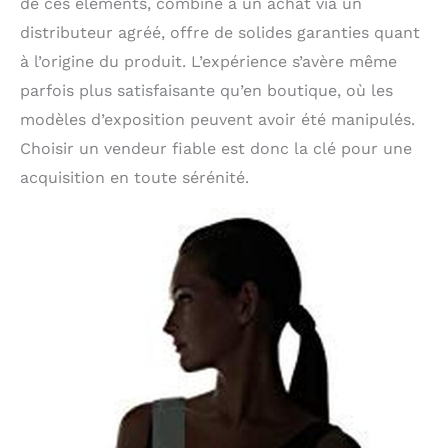
de ces éléments, combiné à un achat via un
distributeur agréé, offre de solides garanties quant
à l’origine du produit. L’expérience s’avère même
parfois plus satisfaisante qu’en boutique, où les
modèles d’exposition peuvent avoir été manipulés.
Choisir un vendeur fiable est donc la clé pour une
acquisition en toute sérénité.