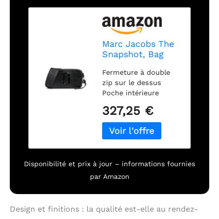
Marc Jacobs The
Snapshot, Bag
Femme
Fermeture à double
zip sur le dessus
Poche intérieure
plaquée, poche
327,25 €
extérieure plaquée
Doublure en faille
Disponibilité et prix à jour – informations fournies
par Amazon
Design et finitions : la qualité est-elle au rendez-