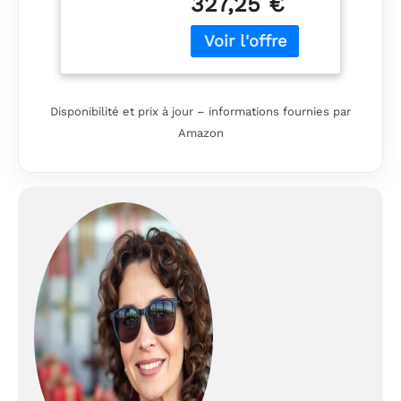
327,25 €
extérieure plaquée
Doublure en faille
Disponibilité et prix à jour – informations fournies par
Amazon