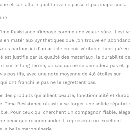
he et son allure qualitative ne passent pas inaperçues.
ifié
Time Resistance s’impose comme une valeur sûre. Il est vr
cs en matériaux synthétiques que l’on trouve en abondan
ous parlons ici d’un article en cuir véritable, fabriqué en
 est justifié par la qualité des matériaux, la durabilité d
ent sur le long terme, un sac qui ne se démodera pas et q
is positifs, avec une note moyenne de 4,6 étoiles sur
ui ont franchi le pas ne le regrettent pas.
r des produits qui allient beauté, fonctionnalité et durabi
e. Time Resistance réussit à se forger une solide réputati
ble. Pour ceux qui cherchent un compagnon fiable, élég
 ne peux que recommander. Il représente un excellent
e la belle maroquinerie.