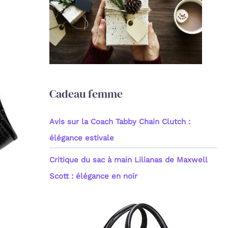
c
h
e
r
:
Cadeau femme
Avis sur la Coach Tabby Chain Clutch :
élégance estivale
Critique du sac à main Lilianas de Maxwell
Scott : élégance en noir