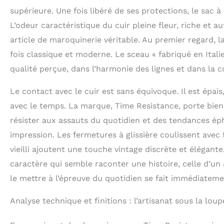
Chez Time Resist
supérieure. Une fois libéré de ses protections, le sac 
nos produits que
L’odeur caractéristique du cuir pleine fleur, riche et 
pas satisfait de
pour vous aider 
article de maroquinerie véritable. Au premier regard, la
fois classique et moderne. Le sceau « fabriqué en Italie
qualité perçue, dans l’harmonie des lignes et dans la co
Le contact avec le cuir est sans équivoque. Il est épais
avec le temps. La marque, Time Resistance, porte bien
résister aux assauts du quotidien et des tendances é
impression. Les fermetures à glissière coulissent avec f
vieilli ajoutent une touche vintage discrète et élégante
caractère qui semble raconter une histoire, celle d’un 
le mettre à l’épreuve du quotidien se fait immédiatemen
Analyse technique et finitions : l’artisanat sous la loup