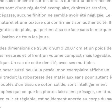
e suis concentré sur les détails qui font la différence en
s sont d’une régularité exemplaire, droites et serrées,
passe, aucune finition ne semble avoir été négligée. Le c
turel et une texture qui confirment son authenticité. Il
gouttes de pluie, qui perlent à sa surface sans le marquer
isation de tous les jours.
 des dimensions de 23,88 x 9,91 x 20,07 cm et un poids de
es mesures et offrent un volume compact mais logeable, 
que. Un sac de cette densité, avec ses multiples
 peser aussi peu. À la pesée, mon exemplaire affiche un
i traduit la robustesse des matériaux sans pour autant ê
oublés d’un tissu de coton solide, sont intelligemment
zippées que ce que les photos laissaient présager, un atou
en cuir et réglable, est solidement ancrée au corps du sa
.