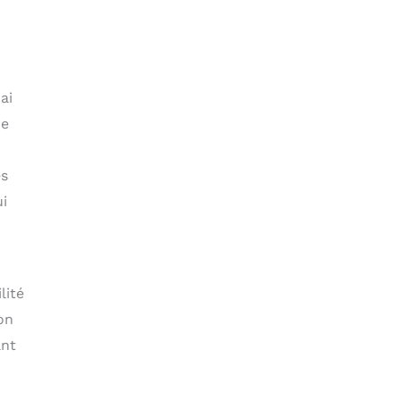
ai
ce
es
ui
lité
on
ant