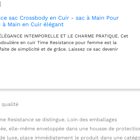
ce sac Crossbody en Cuir - sac à Main Pour
 à Main en Cuir élégant
ÉLÉGANCE INTEMPORELLE ET LE CHARME PRATIQUE. Cet
ndoulière en cuir Time Resistance pour femme est la
aite de simplicité et de grâce. Laissez ce sac devenir
re sophistication durable, racontant des histoires sans dire
ORTABLE ET POLYVALENT - le sac à main est doté d'une
able en longueur. DIMENSIONS : Longueur : 24 cm, Largeur : 10
 cm, Poids : 0,6 kg.
FAIT POUR DURER - le sac en cuir est
n en Italie selon des secrets artisanaux transmis de
ération. Quincaillerie en laiton, doublure ripstop, fermetures
avoir-faire authentique et une attention aux détails
ualité de ce sac en cuir.
UNIQUE EN SON GENRE – le sac
 qualité
uir de vachette pleine fleur, teint à la main selon une
ge végétal et naturel. Cette technique artisanale permet de
ime Resistance se distingue. Loin des emballages
ect naturel au cuir, laissant à chaque pièce un motif
gnée, elle-même enveloppée dans une housse de protectio
rent. Il n’y aura donc qu’un seul sac comme le vôtre dans le
ALITÉ N'EST PAS UN OBJECTIF, C'EST UNE PROMESSE –
s de luxe, place immédiatement le produit dans une catégo