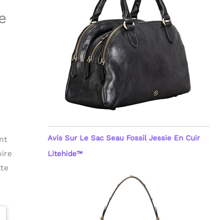
e
Avis Sur Le Sac Seau Fossil Jessie En Cuir
nt
oire
Litehide™
tte