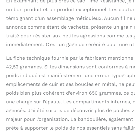
En examinant de plus près ce sac Time Resistance, je m
un bon produit et un produit exceptionnel. Les couture
témoignant d’un assemblage méticuleux. Aucun fil ne dé
annoncé comme étant de vachette, présente un grain na
traité pour résister aux petites agressions comme les 
immédiatement. C’est un gage de sérénité pour une util
La fiche technique fournie par le fabricant mentionne
42,52 grammes. Si les dimensions sont conformes à m
poids indiqué est manifestement une erreur typographi
empiècements de cuir et ses boucles en métal, ne peut
poids bien plus cohérent d’environ 650 grammes, ce qu
une charge sur l’épaule. Les compartiments internes, d
agencés. J’ai été surpris de découvrir plus de poches 
majeur pour l’organisation. La bandoulière, également 
prête à supporter le poids de nos essentiels sans faillir