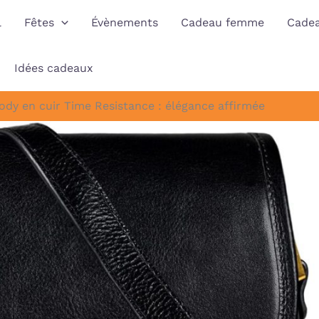
l
Fêtes
Évènements
Cadeau femme
Cade
Idées cadeaux
body en cuir Time Resistance : élégance affirmée