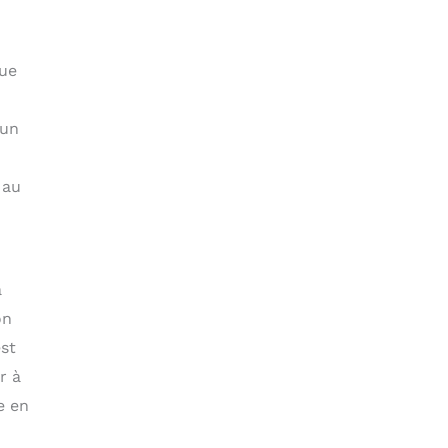
que
 un
 au
a
on
st
r à
e en