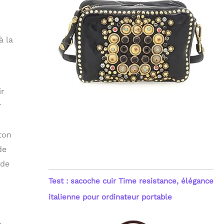
à la
ir
r
iton
de
 de
Test : sacoche cuir Time resistance, élégance
italienne pour ordinateur portable