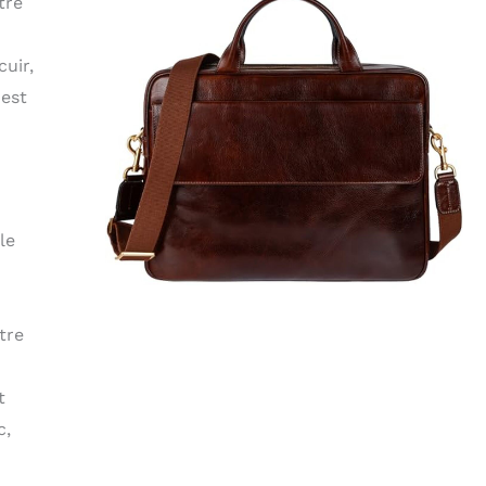
tre
uir,
 est
le
tre
t
c,