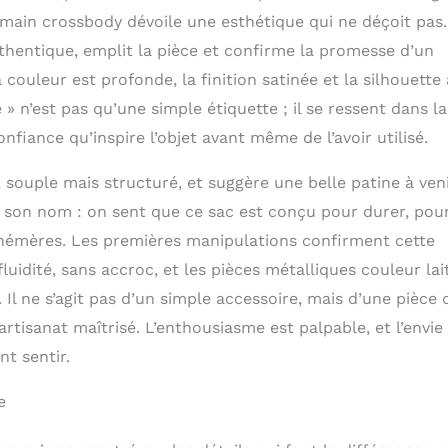
ance, nous sommes tellement confiants dans la qualité de
à main crossbody dévoile une esthétique qui ne déçoit pas.
 nous vous offrons une GARANTIE de 12 mois. Si vous n'êtes
authentique, emplit la pièce et confirme la promesse d’un
 votre sac pour quelque raison que ce soit, nous sommes là
à résoudre tout problème et garantir votre bonheur.
 couleur est profonde, la finition satinée et la silhouette 
 » n’est pas qu’une simple étiquette ; il se ressent dans la
nfiance qu’inspire l’objet avant même de l’avoir utilisé.
, souple mais structuré, et suggère une belle patine à ven
 son nom : on sent que ce sac est conçu pour durer, pou
phémères. Les premières manipulations confirment cette
luidité, sans accroc, et les pièces métalliques couleur la
. Il ne s’agit pas d’un simple accessoire, mais d’une pièce 
artisanat maîtrisé. L’enthousiasme est palpable, et l’envie
t sentir.
e