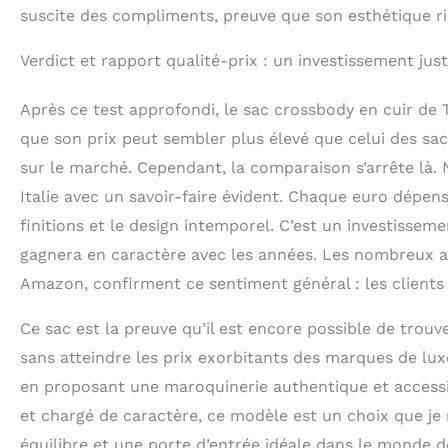
suscite des compliments, preuve que son esthétique ric
Verdict et rapport qualité-prix : un investissement just
Après ce test approfondi, le sac crossbody en cuir de 
que son prix peut sembler plus élevé que celui des sa
sur le marché. Cependant, la comparaison s’arrête là. N
Italie avec un savoir-faire évident. Chaque euro dépensé
finitions et le design intemporel. C’est un investissem
gagnera en caractère avec les années. Les nombreux av
Amazon, confirment ce sentiment général : les clients q
Ce sac est la preuve qu’il est encore possible de trouve
sans atteindre les prix exorbitants des marques de lux
en proposant une maroquinerie authentique et accessi
et chargé de caractère, ce modèle est un choix que je
équilibre et une porte d’entrée idéale dans le monde d