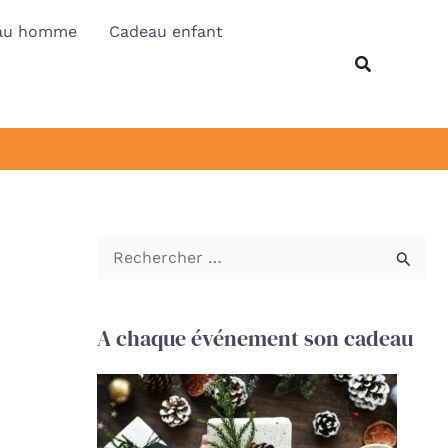
au homme
Cadeau enfant
Recherche
R
e
c
A chaque événement son cadeau
h
e
r