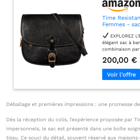
Time Resistan
Femmes - sac
EXPLOREZ L'
élégant sac à ba
combinaison parf
l'emblème de vot
200,00 €
un mot.
CONF
bandoulière régl
cm, Hauteur : 20
fabriqué à la mai
génération en gén
éclair YKK - un s
garantissent la q
Déballage et premières impressions : une promesse de
est fabriqué en c
méthode de tanna
Dès la réception du colis, l’expérience proposée par T
conserver un asp
impersonnels, le sac est présenté dans une boîte soi
légèrement diffé
monde.
LA QU
tissu. Ce souci du détail, souvent réservé aux maison