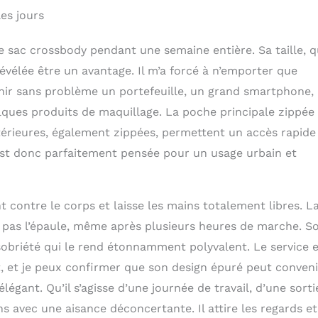
es jours
ce sac crossbody pendant une semaine entière. Sa taille, 
évélée être un avantage. Il m’a forcé à n’emporter que
ntenir sans problème un portefeuille, un grand smartphone,
uelques produits de maquillage. La poche principale zippée
xtérieures, également zippées, permettent un accès rapide
est donc parfaitement pensée pour un usage urbain et
 contre le corps et laisse les mains totalement libres. L
lle pas l’épaule, même après plusieurs heures de marche. S
obriété qui le rend étonnamment polyvalent. Le service e
t, et je peux confirmer que son design épuré peut conveni
gant. Qu’il s’agisse d’une journée de travail, d’une sorti
ons avec une aisance déconcertante. Il attire les regards et